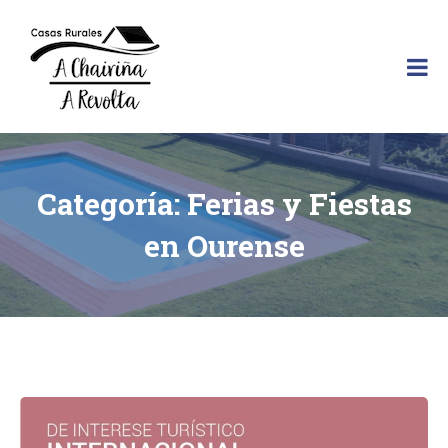
Skip
to
content
A
Chairiña
y
A
Revolta
son
Categoría:
Ferias y Fiestas
dos
casas
en Ourense
rurales
situadas
en
el
Ribeiro