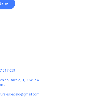
o
37 517 059
amino Bacelo, 1, 32417 A
ense
sruralesbacelo@gmail.com