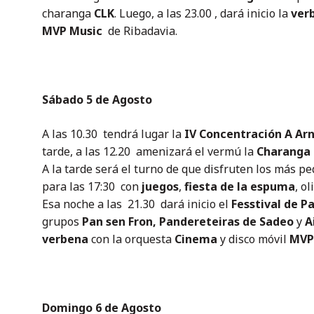
charanga
CLK
. Luego, a las 23.00 , dará inicio la
ver
MVP Music
de Ribadavia.
Sábado 5 de Agosto
A las 10.30 tendrá lugar la
IV
Concentración A Arn
tarde, a las 12.20 amenizará el vermú la
Charanga 
A la tarde será el turno de que disfruten los más p
para las 17:30 con
juegos
,
fiesta de la espuma
, o
Esa noche a las 21.30 dará inicio el
Fesstival de P
grupos
Pan sen Fron, Pandereteiras de Sadeo
y
A
verbena
con la orquesta
Cinema
y disco móvil
MVP
Domingo 6 de Agosto