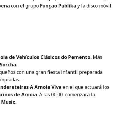
bena
con el grupo
Funçao Publika
y la disco móvil
oia de Vehículos Clásicos do Pemento.
Más
Sorcha.
equeños con una gran fiesta infantil preparada
limpiadas…
andereteiras A Arnoia Viva
en el que actuará los
iriños de Arnoia
. A las 00.00 comenzará la
 Music.