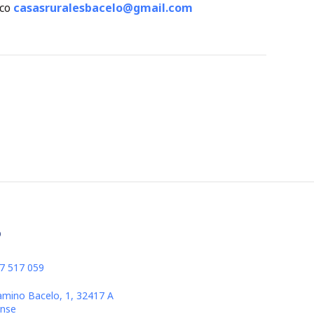
ico
casasruralesbacelo@gmail.com
o
37 517 059
amino Bacelo, 1, 32417 A
ense