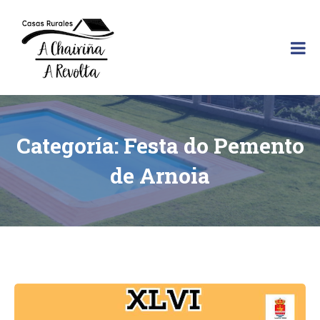
Skip
to
content
A
Chairiña
y
A
Revolta
son
Categoría:
Festa do Pemento
dos
casas
de Arnoia
rurales
situadas
en
el
Ribeiro