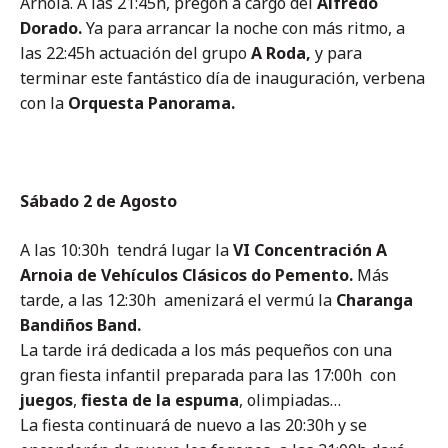
Arnoia. A las
21
:45h, pregón a cargo del
Alfredo
Dorado
.
Ya para arrancar la noche con más ritmo, a
las 22:45h actuación del grupo
A Roda
,
y para
terminar este fantástico día de inauguración, verbena
con la
Orquesta Panorama.
Sábado 2 de Agosto
A las 10:30h tendrá lugar la
VI
Concentración A
Arnoia de Vehículos Clásicos do Pemento.
Más
tarde, a las 12:30h amenizará el vermú la
Charanga
Bandiños Band.
La tarde irá dedicada a los más pequeños con una
gran fiesta infantil preparada para las 17:00h con
juegos
,
fiesta de la espuma
, olimpiadas…
La fiesta continuará de nuevo a las 20:30h y se