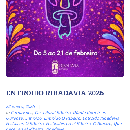
ENTROIDO RIBADAVIA 2026
22 enero, 2026
in
Carnavales
,
Casa Rural Ribeiro
,
Dónde dormir en
Ourense
,
Entroido
,
Entroido O RIbeiro
,
Entroido Ribadavia
,
Festas en O Ribeiro
,
Festivales en el Ribeiro
,
O Ribeiro
,
Qué
hacer en el Ribeiro
,
Ribadavia